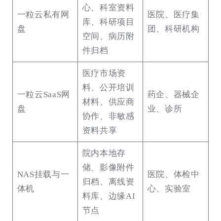
心、科室资料
一粒云私有网
医院、医疗集
库、科研项目
盘
团、科研机构
空间、病历附
件归档
医疗市场资
料、公开培训
一粒云SaaS网
药企、器械企
材料、供应商
盘
业、诊所
协作、非敏感
资料共享
院内本地存
储、影像附件
NAS挂载与一
医院、体检中
归档、离线资
体机
心、实验室
料库、边缘AI
节点