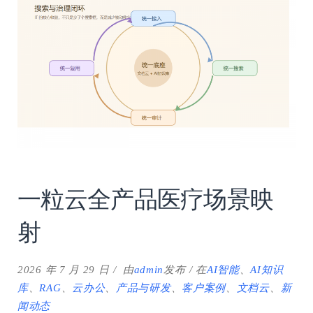
一粒云全产品医疗场景映
射
2026 年 7 月 29 日
由
admin
发布
在
AI智能
、
AI知识
库
、
RAG
、
云办公
、
产品与研发
、
客户案例
、
文档云
、
新
闻动态