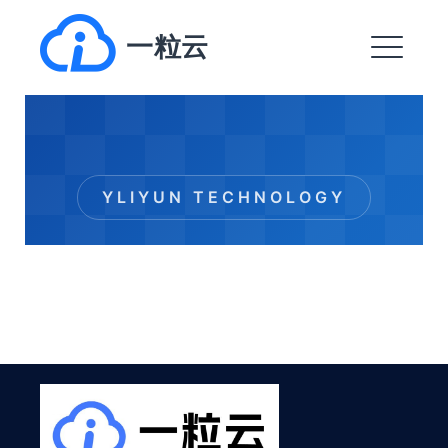
跳
一粒云
转
到
菜
内
单
容
EXPAND
DROPDO
EXPAND
DROPDO
EXPAND
DROPDO
EXPAND
DROPDO
EXPAND
DROPDO