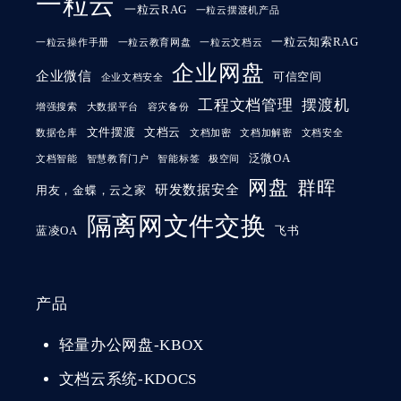
一粒云
一粒云RAG
一粒云摆渡机产品
一粒云知索RAG
一粒云操作手册
一粒云教育网盘
一粒云文档云
企业网盘
企业微信
可信空间
企业文档安全
工程文档管理
摆渡机
增强搜索
大数据平台
容灾备份
文件摆渡
文档云
数据仓库
文档加密
文档加解密
文档安全
泛微OA
文档智能
智慧教育门户
智能标签
极空间
网盘
群晖
研发数据安全
用友，金蝶，云之家
隔离网文件交换
蓝凌OA
飞书
产品
轻量办公网盘-KBOX
文档云系统-KDOCS