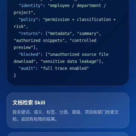
"identity"
: 
"employee / department / 
project"
,

"policy"
: 
"permission + classification + 
risk"
,

"returns"
: [
"metadata"
, 
"summary"
, 
"authorized snippets"
, 
"controlled 
preview"
],

"blocked"
: [
"unauthorized source file 
download"
, 
"sensitive data leakage"
],

"audit"
: 
"full trace enabled"
}
文档检索 Skill
按关键词、语义、标签、分类、密级、项目和部门检索文
档，返回有权限的结果。