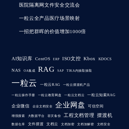
医院隔离网文件安全交流会
一粒云全产品医疗场景映射
一招把群晖的价值增加1000倍
AI知识库
ISO文控
Kbox
CentOS
KDOCS
ERP
RAG
NAS
OA集成
SAP
TIKA内抽取抽取
一粒云
一粒云RAG
一粒云摆渡机产品
一粒云知索RAG
一粒云操作手册
一粒云教育网盘
一粒云文档云
企业网盘
企业微信
可信空间
企业文档安全
工程文档管理
摆渡机
增强搜索
大数据平台
容灾备份
文件摆渡
文档云
数据仓库
文档加密
文档加解密
文档安全