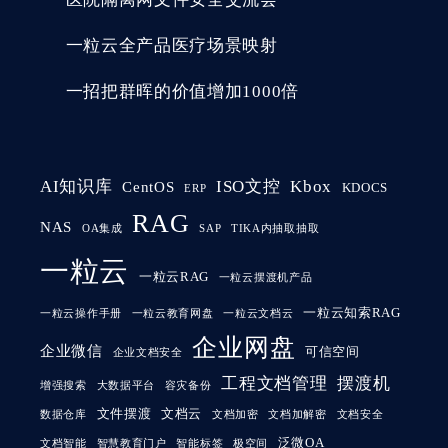
一粒云全产品医疗场景映射
一招把群晖的价值增加1000倍
AI知识库
ISO文控
Kbox
CentOS
KDOCS
ERP
RAG
NAS
OA集成
SAP
TIKA内抽取抽取
一粒云
一粒云RAG
一粒云摆渡机产品
一粒云知索RAG
一粒云操作手册
一粒云教育网盘
一粒云文档云
企业网盘
企业微信
可信空间
企业文档安全
工程文档管理
摆渡机
增强搜索
大数据平台
容灾备份
文件摆渡
文档云
数据仓库
文档加密
文档加解密
文档安全
泛微OA
文档智能
智慧教育门户
智能标签
极空间