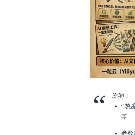
说明：
“热
等
参数