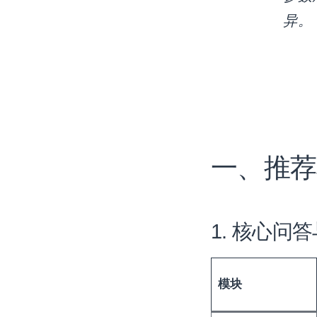
异。
一、推荐
1. 核心问
模块