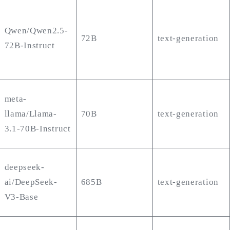
Qwen/Qwen2.5-
72B
text-generation
72B-Instruct
meta-
llama/Llama-
70B
text-generation
3.1-70B-Instruct
deepseek-
ai/DeepSeek-
685B
text-generation
V3-Base