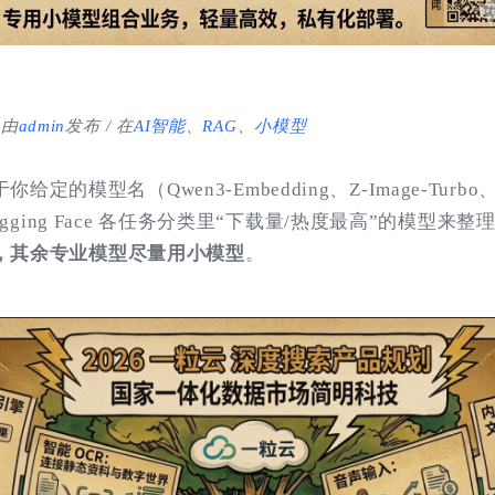
由
admin
发布
在
AI智能
、
RAG
、
小模型
的模型名（Qwen3-Embedding、Z-Image-Turbo、F
+ Hugging Face 各任务分类里“下载量/热度最高”的模型
，其余专业模型尽量用小模型
。