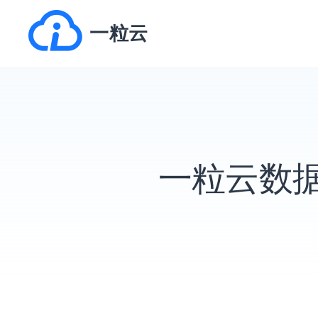
跳
一粒云
转
到
内
容
一粒云数