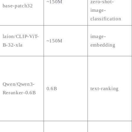
~150M
zero-shot-
base-patch32
image-
classification
laion/CLIP-ViT-
image-
~150M
B-32-xla
embedding
Qwen/Qwen3-
0.6B
text-ranking
Reranker-0.6B