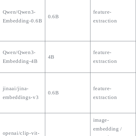
Qwen/Qwen3-
feature-
0.6B
Embedding-0.6B
extraction
Qwen/Qwen3-
feature-
4B
Embedding-4B
extraction
jinaai/jina-
feature-
0.6B
embeddings-v3
extraction
image-
embedding /
openai/clip-vit-