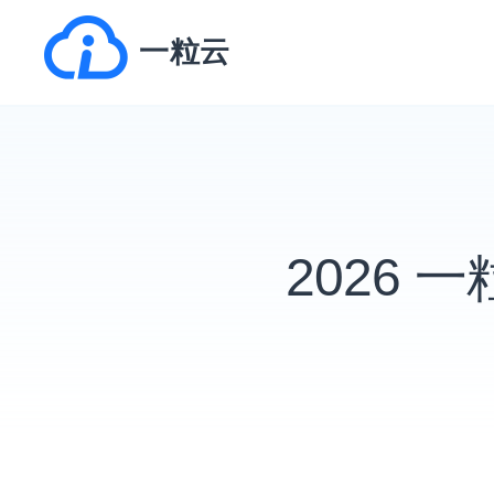
跳
一粒云
转
到
内
容
2026