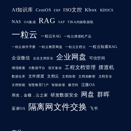
AI知识库
ISO文控
Kbox
CentOS
KDOCS
ERP
RAG
NAS
OA集成
SAP
TIKA内抽取抽取
一粒云
一粒云RAG
一粒云摆渡机产品
一粒云知索RAG
一粒云操作手册
一粒云教育网盘
一粒云文档云
企业网盘
企业微信
可信空间
企业文档安全
工程文档管理
摆渡机
增强搜索
大数据平台
容灾备份
文件摆渡
文档云
数据仓库
文档加密
文档加解密
文档安全
泛微OA
文档智能
智慧教育门户
智能标签
极空间
网盘
群晖
研发数据安全
用友，金蝶，云之家
隔离网文件交换
蓝凌OA
飞书