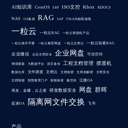
AI知识库
ISO文控
Kbox
CentOS
KDOCS
ERP
RAG
NAS
OA集成
SAP
TIKA内抽取抽取
一粒云
一粒云RAG
一粒云摆渡机产品
一粒云知索RAG
一粒云操作手册
一粒云教育网盘
一粒云文档云
企业网盘
企业微信
可信空间
企业文档安全
工程文档管理
摆渡机
增强搜索
大数据平台
容灾备份
文件摆渡
文档云
数据仓库
文档加密
文档加解密
文档安全
泛微OA
文档智能
智慧教育门户
智能标签
极空间
网盘
群晖
研发数据安全
用友，金蝶，云之家
隔离网文件交换
蓝凌OA
飞书
产品