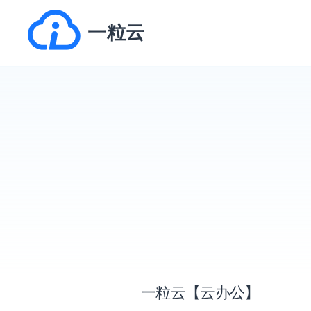
跳
一粒云
转
到
内
容
一粒云【云办公】