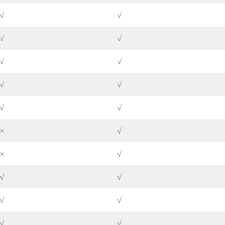
√
√
√
√
√
√
√
√
√
√
×
√
×
√
√
√
√
√
√
√