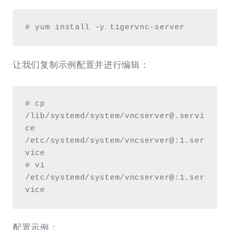
# yum install -y tigervnc-server
让我们复制示例配置并进行编辑：
# cp 
/lib/systemd/system/vncserver@.servi
ce 
/etc/systemd/system/vncserver@:1.ser
vice

# vi 
/etc/systemd/system/vncserver@:1.ser
vice
配置示例：