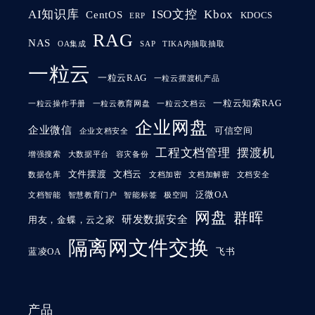
AI知识库
ISO文控
Kbox
CentOS
KDOCS
ERP
RAG
NAS
OA集成
SAP
TIKA内抽取抽取
一粒云
一粒云RAG
一粒云摆渡机产品
一粒云知索RAG
一粒云操作手册
一粒云教育网盘
一粒云文档云
企业网盘
企业微信
可信空间
企业文档安全
工程文档管理
摆渡机
增强搜索
大数据平台
容灾备份
文件摆渡
文档云
数据仓库
文档加密
文档加解密
文档安全
泛微OA
文档智能
智慧教育门户
智能标签
极空间
网盘
群晖
研发数据安全
用友，金蝶，云之家
隔离网文件交换
蓝凌OA
飞书
产品