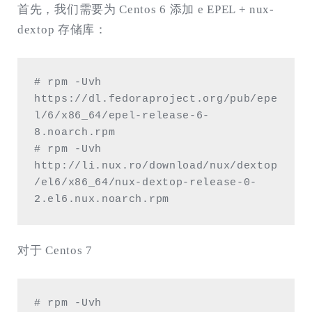
首先，我们需要为 Centos 6 添加 e EPEL + nux-
dextop 存储库：
# rpm -Uvh 
https://dl.fedoraproject.org/pub/epe
l/6/x86_64/epel-release-6-
8.noarch.rpm

# rpm -Uvh 
http://li.nux.ro/download/nux/dextop
/el6/x86_64/nux-dextop-release-0-
2.el6.nux.noarch.rpm
对于 Centos 7
# rpm -Uvh 