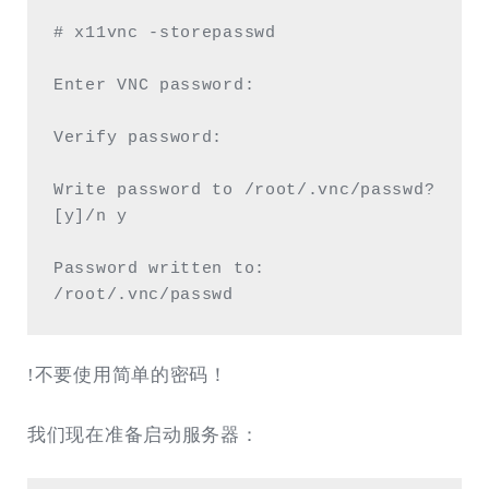
# x11vnc -storepasswd

Enter VNC password:

Verify password:

Write password to /root/.vnc/passwd? 
[y]/n y

Password written to: 
/root/.vnc/passwd
!不要使用简单的密码！
我们现在准备启动服务器：