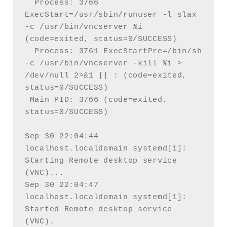
  Process: 3766 
ExecStart=/usr/sbin/runuser -l slax 
-c /usr/bin/vncserver %i 
(code=exited, status=0/SUCCESS)

  Process: 3761 ExecStartPre=/bin/sh 
-c /usr/bin/vncserver -kill %i > 
/dev/null 2>&1 || : (code=exited, 
status=0/SUCCESS)

 Main PID: 3766 (code=exited, 
status=0/SUCCESS)

Sep 30 22:04:44 
localhost.localdomain systemd[1]: 
Starting Remote desktop service 
(VNC)...

Sep 30 22:04:47 
localhost.localdomain systemd[1]: 
Started Remote desktop service 
(VNC).