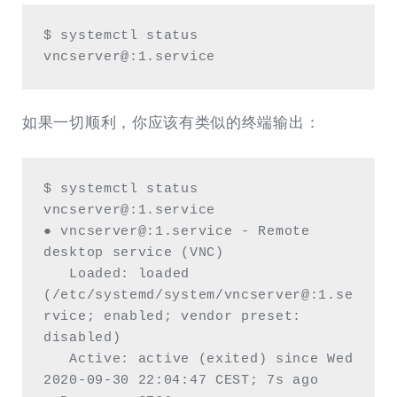
$ systemctl status 
vncserver@:1.service
如果一切顺利，你应该有类似的终端输出：
$ systemctl status 
vncserver@:1.service

● vncserver@:1.service - Remote 
desktop service (VNC)

   Loaded: loaded 
(/etc/systemd/system/vncserver@:1.se
rvice; enabled; vendor preset: 
disabled)

   Active: active (exited) since Wed 
2020-09-30 22:04:47 CEST; 7s ago
