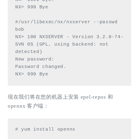
NX> 999 Bye

#/usr/libexec/nx/nxserver --passwd 
bob 

NX> 100 NXSERVER - Version 3.2.0-74-
SVN OS (GPL, using backend: not 
detected)

New password:

Password changed.

NX> 999 Bye
现在我们将在您的机器上安装 epel-repos 和
opennx 客户端：
# yum install opennx