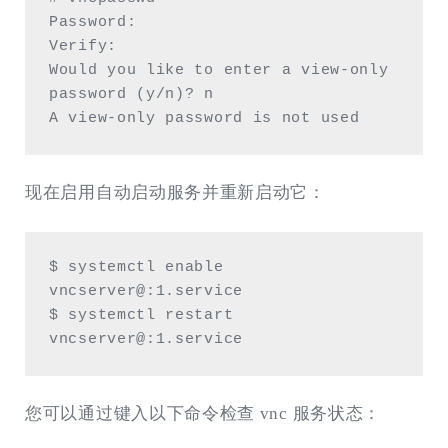
Password:

Verify:

Would you like to enter a view-only 
password (y/n)? n

A view-only password is not used
现在启用自动启动服务并重新启动它：
$ systemctl enable 
vncserver@:1.service

$ systemctl restart 
vncserver@:1.service
您可以通过键入以下命令检查 vnc 服务状态：