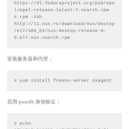
https://dl.fedoraproject.org/pub/epe
l/epel-release-latest-7.noarch.rpm

# rpm -Uvh 
http://li.nux.ro/download/nux/dextop
/el7/x86_64/nux-dextop-release-0-
5.el7.nux.noarch.rpm
安装服务器和代理：
# yum install freenx-server nxagent 
启用 passdb 身份验证：
# echo 