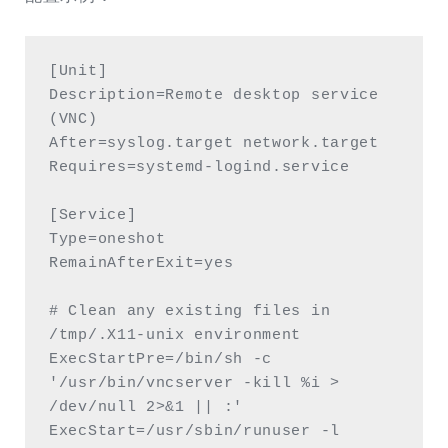
[Unit]

Description=Remote desktop service 
(VNC)

After=syslog.target network.target

Requires=systemd-logind.service

[Service]

Type=oneshot

RemainAfterExit=yes

# Clean any existing files in 
/tmp/.X11-unix environment

ExecStartPre=/bin/sh -c 
'/usr/bin/vncserver -kill %i > 
/dev/null 2>&1 || :'

ExecStart=/usr/sbin/runuser -l 