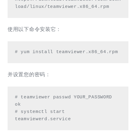
load/linux/teamviewer.x86_64.rpm
使用以下命令安装它：
# yum install teamviewer.x86_64.rpm
并设置您的密码：
# teamviewer passwd YOUR_PASSWORD

ok

# systemctl start 
teamviewerd.service