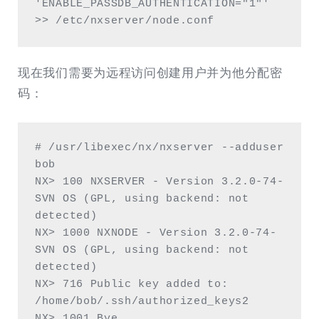
'ENABLE_PASSDB_AUTHENTICATION="1"' 
>> /etc/nxserver/node.conf
现在我们需要为远程访问创建用户并为他分配密
码：
# /usr/libexec/nx/nxserver --adduser 
bob 

NX> 100 NXSERVER - Version 3.2.0-74-
SVN OS (GPL, using backend: not 
detected)

NX> 1000 NXNODE - Version 3.2.0-74-
SVN OS (GPL, using backend: not 
detected)

NX> 716 Public key added to: 
/home/bob/.ssh/authorized_keys2

NX> 1001 Bye.
