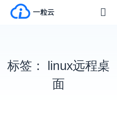
跳
一粒云
转
到
菜
内
单
容
EXPAND
DROPDO
标签：
linux远程桌
EXPAND
DROPDO
EXPAND
面
DROPDO
EXPAND
DROPDO
EXPAND
DROPDO