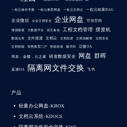
一粒云知索RAG
一粒云操作手册
一粒云教育网盘
一粒云文档云
企业网盘
企业微信
可信空间
企业文档安全
工程文档管理
摆渡机
增强搜索
大数据平台
容灾备份
文件摆渡
文档云
数据仓库
文档加密
文档加解密
文档安全
泛微OA
文档智能
智慧教育门户
智能标签
极空间
网盘
群晖
研发数据安全
用友，金蝶，云之家
隔离网文件交换
蓝凌OA
飞书
产品
轻量办公网盘-KBOX
文档云系统-KDOCS