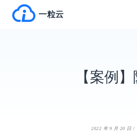
跳
一粒云
转
到
内
容
【案例】
2022 年 9 月 20 日