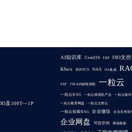
AI知识库
ISO文控
CentOS
ERP
RA
Kbox
NAS
KDOCS
OA集成
一粒云
SAP
TIKA内抽取抽取
一粒云RAG
一粒云摆渡机产品
一粒云操作
及100T—1P
一粒云教育网盘
一粒云文档云
企业微信
一粒云知索RAG
企业文档安
企业网盘
可信空间
增强搜索