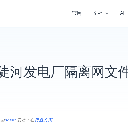
官网
文档
AI
陡河发电厂隔离网文
由
admin
发布
在
行业方案