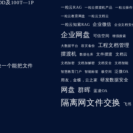
及100T—1P
一粒云RAG
一粒云摆渡机产品
一粒云操作
一粒云教育网盘
一粒云文档云
企业微信
一粒云知索RAG
企业文档安
企业网盘
可信空间
增强搜索
工程文档管理
大数据平台
容灾备份
摆渡机
文件摆渡
文档云
数据仓库
文档加密
文档加解密
文档安全
文档智能
缺一个能把文件
泛微OA
智慧教育门户
智能标签
极空间
研发数据安全
用友，金蝶，云之家
网盘
群晖
蓝凌OA
隔离网文件交换
飞书