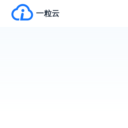
跳
一粒云
转
到
内
容
一粒云客户案